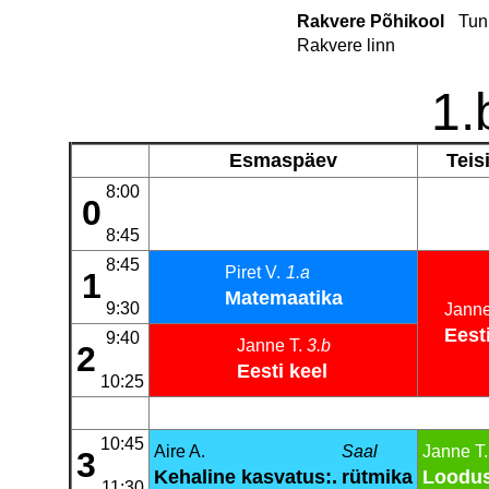
Rakvere Põhikool
Tun
Rakvere linn
1.
Esmaspäev
Teis
8:00
0
8:45
8:45
Piret V.
1.a
1
Matemaatika
9:30
Jann
Eest
9:40
Janne T.
3.b
2
Eesti keel
10:25
10:45
Aire A.
Saal
Janne T.
3
Kehaline kasvatus:.
rütmika
Loodu
11:30